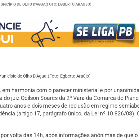
UNICÍPIO DE OLHO D'ÁGUA(FOTO: EGBERTO ARAÚJO)
unicípio de Olho D’Água.(Foto: Egberto Araújo)
a, em harmonia com o parecer ministerial e por unanimid
do juiz Odilson Soares da 2ª Vara da Comarca de Piancó
uatro anos e dois meses de reclusão em regime semiabert
ncia (artigo 17, parágrafo único, da Lei nº 10.826/03). O
, por volta das 14h, após informações anônimas de que o