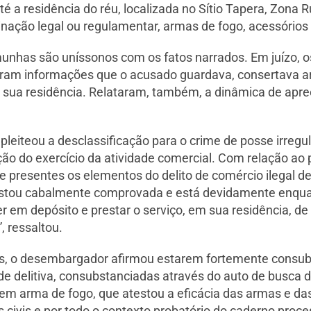
até a residência do réu, localizada no Sítio Tapera, Zona 
ação legal ou regulamentar, armas de fogo, acessórios
nhas são uníssonos com os fatos narrados. Em juízo, os
ram informações que o acusado guardava, consertava a
m sua residência. Relataram, também, a dinâmica de apr
leiteou a desclassificação para o crime de posse irregu
o do exercício da atividade comercial. Com relação ao p
e presentes os elementos do delito de comércio ilegal d
restou cabalmente comprovada e está devidamente enqua
ter em depósito e prestar o serviço, em sua residência, d
, ressaltou.
tivas, o desembargador afirmou estarem fortemente cons
 delitiva, consubstanciadas através do auto de busca d
s em arma de fogo, que atestou a eficácia das armas e 
civis e por todo o contexto probatório do caderno process