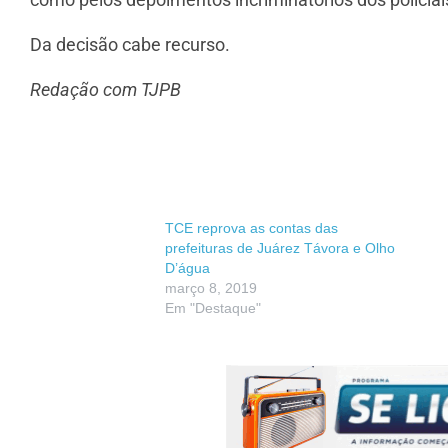
Da decisão cabe recurso.
Redação com TJPB
TCE reprova as contas das
prefeituras de Juárez Távora e Olho
D’água
março 8, 2019
Em "Destaque"