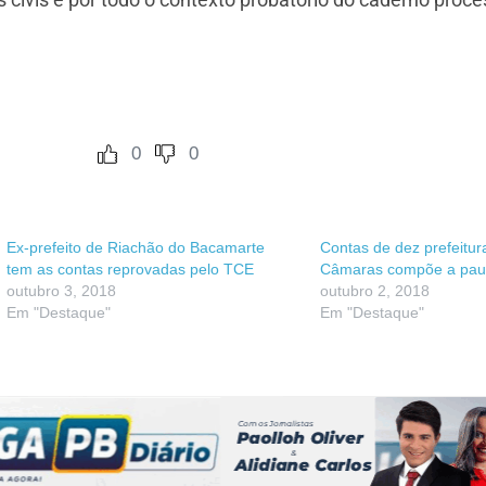
0
0
Ex-prefeito de Riachão do Bacamarte
Contas de dez prefeitur
tem as contas reprovadas pelo TCE
Câmaras compõe a pau
outubro 3, 2018
outubro 2, 2018
Em "Destaque"
Em "Destaque"