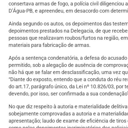
consertava armas de fogo, a polícia civil diligenciou 
D’Água-PB, e apreendeu, em desacordo com determin
Ainda segundo os autos, os depoimentos das testemu
depoimentos prestados na Delegacia, de que recebe
pessoas que realizavam roubos/furtos na região, e
materiais para fabricação de armas.
Após a sentença condenatória, a defesa do acusado p
permitido, sob a alegação de ausência de comprovaçã
não há que se falar em desclassificação, uma vez qu
“Diante do exposto, entendo que a conduta do réu 
do art.17, parágrafo único, da Lei nº 10.826/03, por 
devendo, por isso, ser confirmada a sua condenação”
No que diz respeito à autoria e materialidade deli
sobejamente comprovadas a autoria e a materialidade
apresentação; laudo de exame de eficiência de tiro
como pelos depoimentos incriminatórios dos policiais 