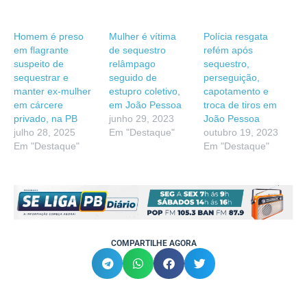
Homem é preso
Mulher é vítima
Polícia resgata
em flagrante
de sequestro
refém após
suspeito de
relâmpago
sequestro,
sequestrar e
seguido de
perseguição,
manter ex-mulher
estupro coletivo,
capotamento e
em cárcere
em João Pessoa
troca de tiros em
privado, na PB
junho 29, 2023
João Pessoa
julho 28, 2025
Em "Destaque"
outubro 19, 2023
Em "Destaque"
Em "Destaque"
COMPARTILHE AGORA