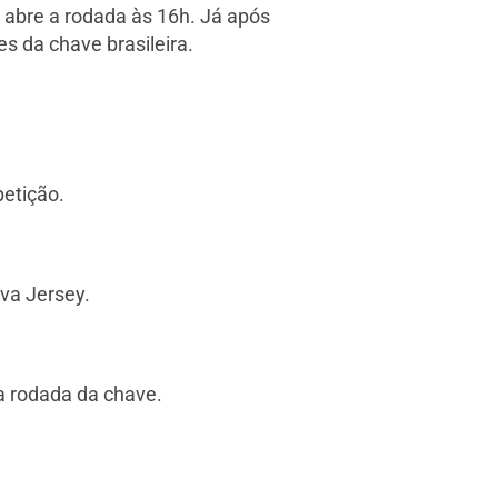
 abre a rodada às 16h. Já após
s da chave brasileira.
petição.
ova Jersey.
a rodada da chave.