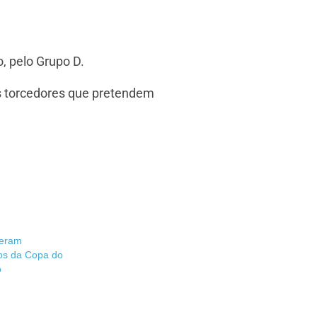
, pelo Grupo D.
os torcedores que pretendem
teram
os da Copa do
o