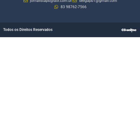
jornalistapb@uol.com.br
seligapb1@gmail.com
83 98762-7566
Todos os Direitos Reservados