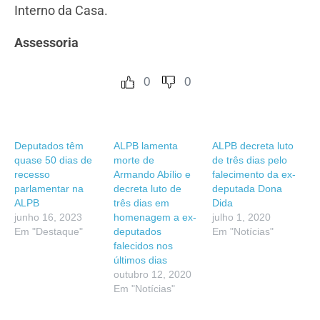
Interno da Casa.
Assessoria
0
0
Deputados têm
ALPB lamenta
ALPB decreta luto
quase 50 dias de
morte de
de três dias pelo
recesso
Armando Abílio e
falecimento da ex-
parlamentar na
decreta luto de
deputada Dona
ALPB
três dias em
Dida
junho 16, 2023
homenagem a ex-
julho 1, 2020
Em "Destaque"
deputados
Em "Notícias"
falecidos nos
últimos dias
outubro 12, 2020
Em "Notícias"