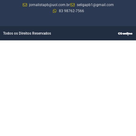
jornalistapb@uol.com.br
seligapb1@gmail.com
83 98762-7566
Todos os Direitos Reservados