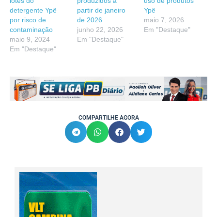
lotes do
produzidos a
uso de produtos
detergente Ypê
partir de janeiro
Ypê
por risco de
de 2026
maio 7, 2026
contaminação
junho 22, 2026
Em "Destaque"
maio 9, 2024
Em "Destaque"
Em "Destaque"
COMPARTILHE AGORA