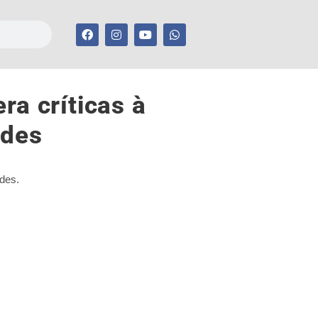
a críticas à
ades
ades.