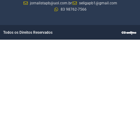
jornalistapb@uol.com.br
seligapb1@gmail.com
83 98762-7566
Todos os Direitos Reservados