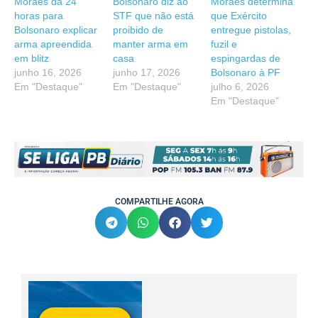
Moraes dá 24
Bolsonaro diz ao
Moraes determina
horas para
STF que não está
que Exército
Bolsonaro explicar
proibido de
entregue pistolas,
arma apreendida
manter arma em
fuzil e
em blitz
casa
espingardas de
junho 16, 2026
junho 17, 2026
Bolsonaro à PF
Em "Destaque"
Em "Destaque"
julho 6, 2026
Em "Destaque"
COMPARTILHE AGORA