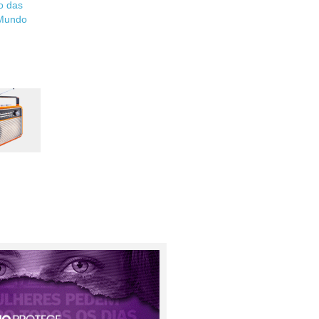
go das
 Mundo