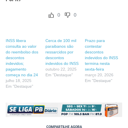
0
0
INSS libera
Cerca de 100 mil
Prazo para
consulta ao valor
paraibanos são
contestar
do reembolso dos
ressarcidos por
descontos
descontos
descontos
indevidos do INSS
indevidos;
indevidos do INSS
termina nesta
pagamento
outubro 22, 2025
sexta-feira
começa no dia 24
Em "Destaque"
março 20, 2026
julho 18, 2025
Em "Destaque"
Em "Destaque"
COMPARTILHE AGORA