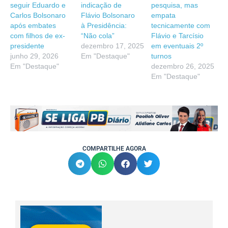
seguir Eduardo e
indicação de
pesquisa, mas
Carlos Bolsonaro
Flávio Bolsonaro
empata
após embates
à Presidência:
tecnicamente com
com filhos de ex-
“Não cola”
Flávio e Tarcísio
presidente
dezembro 17, 2025
em eventuais 2º
junho 29, 2026
Em "Destaque"
turnos
Em "Destaque"
dezembro 26, 2025
Em "Destaque"
COMPARTILHE AGORA