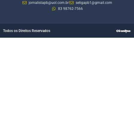
jornalistapb@uol.com.br
seligapb1@gmail.com
83 98762-7566
Todos os Direitos Reservados