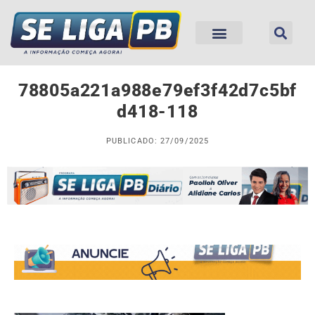
78805a221a988e79ef3f42d7c5bf
d418-118
PUBLICADO: 27/09/2025