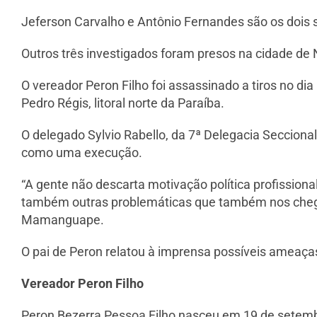
Jeferson Carvalho e Antônio Fernandes são os dois 
Outros três investigados foram presos na cidade de 
O vereador Peron Filho foi assassinado a tiros no dia
Pedro Régis, litoral norte da Paraíba.
O delegado Sylvio Rabello, da 7ª Delegacia Seccion
como uma execução.
“A gente não descarta motivação política profission
também outras problemáticas que também nos chegam
Mamanguape.
O pai de Peron relatou à imprensa possíveis ameaças 
Vereador Peron Filho
Peron Bezerra Pessoa Filho nasceu em 19 de setembro