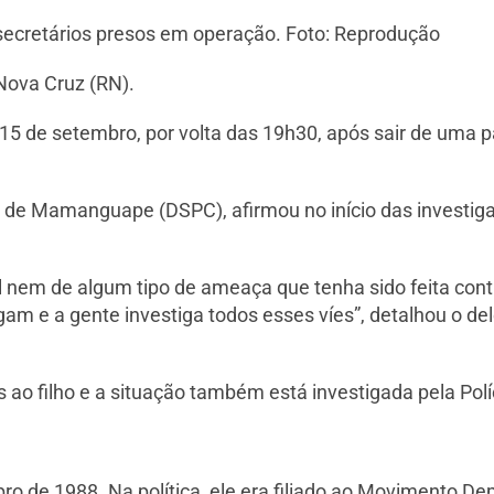
secretários presos em operação. Foto: Reprodução
Nova Cruz (RN).
 15 de setembro, por volta das 19h30, após sair de uma p
al de Mamanguape (DSPC), afirmou no início das investig
al nem de algum tipo de ameaça que tenha sido feita cont
 e a gente investiga todos esses víes”, detalhou o de
ao filho e a situação também está investigada pela Polí
 de 1988. Na política, ele era filiado ao Movimento Dem