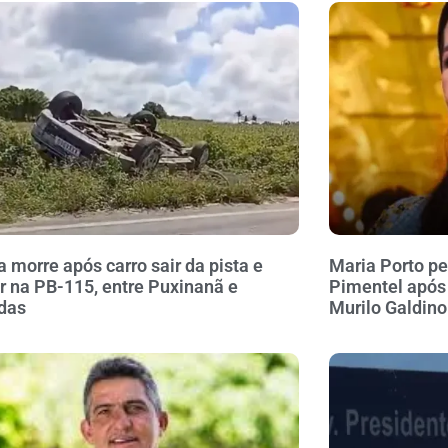
a morre após carro sair da pista e
Maria Porto pe
r na PB-115, entre Puxinanã e
Pimentel após
das
Murilo Galdino