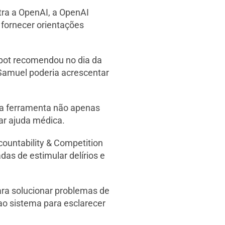
ntra a OpenAI, a OpenAI
 fornecer orientações
tbot recomendou no dia da
Samuel poderia acrescentar
e a ferramenta não apenas
ar ajuda médica.
countability & Competition
das de estimular delírios e
ra solucionar problemas de
ao sistema para esclarecer