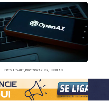
FOTO: LEVART_PHOTOGRAPHER/UNSPLASH