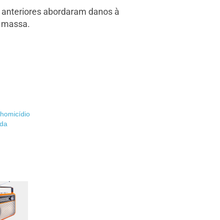
 anteriores abordaram danos à
m massa.
homicídio
nda