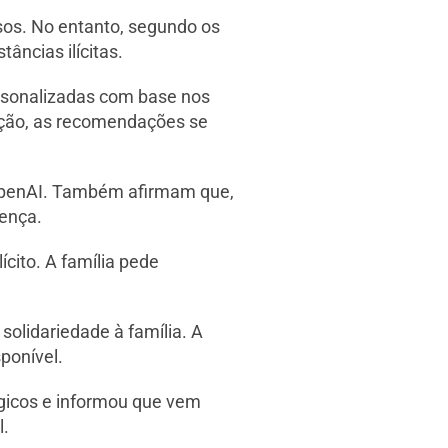
sos. No entanto, segundo os
ncias ilícitas.
rsonalizadas com base nos
sação, as recomendações se
 OpenAI. Também afirmam que,
cença.
ícito. A família pede
olidariedade à família. A
ponível.
ógicos e informou que vem
l.