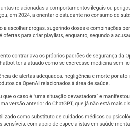
rguntas relacionadas a comportamentos ilegais ou perigo
, em 2024, a orientar o estudante no consumo de substâ
lo a escolher drogas, sugerindo doses e combinações pe
té ofertas para criar playlists, enquanto, segundo a acu
ento contrariava os próprios padrões de segurança da
chatbot teria atuado como se exercesse medicina sem li
ncia de alertas adequados, negligência e morte por ato il
odutos da OpenAI relacionados à área de saúde.
 que o caso é “uma situação devastadora” e manifestou s
a versão anterior do ChatGPT, que já não está mais dis
tilizado como substituto de cuidados médicos ou psicol
 sensíveis, com apoio de especialistas em saúde menta