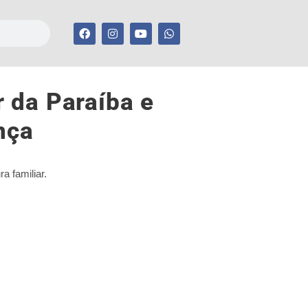
r da Paraíba e
nça
a familiar.