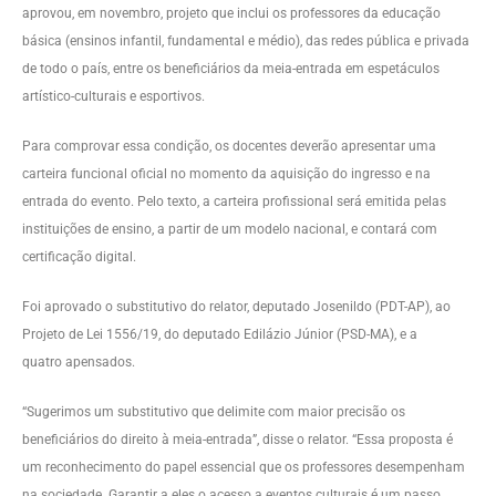
aprovou, em novembro, projeto que inclui os professores da educação
básica (ensinos infantil, fundamental e médio), das redes pública e privada
de todo o país, entre os beneficiários da meia-entrada em espetáculos
artístico-culturais e esportivos.
Para comprovar essa condição, os docentes deverão apresentar uma
carteira funcional oficial no momento da aquisição do ingresso e na
entrada do evento. Pelo texto, a carteira profissional será emitida pelas
instituições de ensino, a partir de um modelo nacional, e contará com
certificação digital.
Foi aprovado o
substitutivo
do relator, deputado Josenildo (PDT-AP), ao
Projeto de Lei 1556/19, do deputado Edilázio Júnior (PSD-MA), e a
quatro
apensados
.
“Sugerimos um substitutivo que delimite com maior precisão os
beneficiários do direito à meia-entrada”, disse o relator. “Essa proposta é
um reconhecimento do papel essencial que os professores desempenham
na sociedade. Garantir a eles o acesso a eventos culturais é um passo