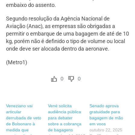
embaixo do assento.
Segundo resolução da Agência Nacional de
Aviação (Anac), as empresas são obrigadas a
permitir o embarque de uma bagagem de até de 10
kg, porém não é definido o tipo de volume ou local
onde deve ser alocada dentro da aeronave.
(Metro1)
0
0
Veneziano vai
Vené solicita
Senado aprova
articular
audiência pública
gratuidade para
derrubada de veto
para debater
bagagem de mão
de Bolsonaro à
sobre a cobrança
em voos
medida que
de bagagens
outubro 22, 2025