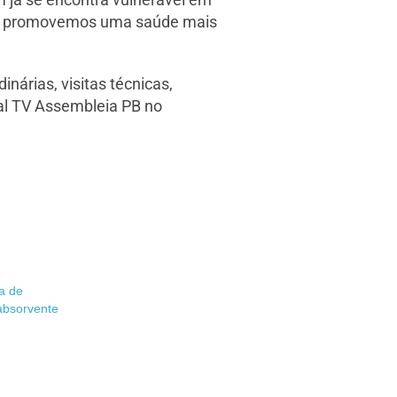
s e promovemos uma saúde mais
árias, visitas técnicas,
al TV Assembleia PB no
a de
 absorvente