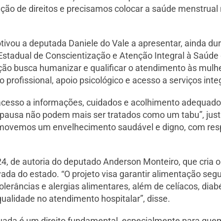
ão de direitos e precisamos colocar a saúde menstrual 
vou a deputada Daniele do Vale a apresentar, ainda dur
ca Estadual de Conscientização e Atenção Integral à Saúde
o busca humanizar e qualificar o atendimento às mulhe
ofissional, apoio psicológico e acesso a serviços inte
esso a informações, cuidados e acolhimento adequados 
pausa não podem mais ser tratados como um tabu”, justif
romovemos um envelhecimento saudável e digno, com resp
4, de autoria do deputado Anderson Monteiro, que cria
ivada do estado. “O projeto visa garantir alimentação se
lerâncias e alergias alimentares, além de celíacos, diab
ualidade no atendimento hospitalar”, disse.
ada é um direito fundamental, especialmente para quem