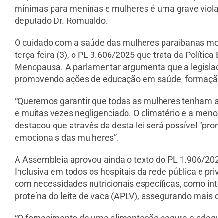
mínimas para meninas e mulheres é uma grave violaç
deputado Dr. Romualdo.
O cuidado com a saúde das mulheres paraibanas moti
terça-feira (3), o PL 3.606/2025 que trata da Políti
Menopausa. A parlamentar argumenta que a legislaçã
promovendo ações de educação em saúde, formação pr
“Queremos garantir que todas as mulheres tenham ac
e muitas vezes negligenciado. O climatério e a meno
destacou que através da desta lei será possível “p
emocionais das mulheres”.
A Assembleia aprovou ainda o texto do PL 1.906/202
Inclusiva em todos os hospitais da rede pública e pr
com necessidades nutricionais específicas, como into
proteína do leite de vaca (APLV), assegurando mais q
“O fornecimento de uma alimentação segura e adequ