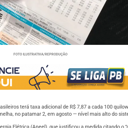
FOTO ILUSTRATIVA/REPRODUÇÃO
 brasileiros terá taxa adicional de R$ 7,87 a cada 100 qui
lha, no patamar 2, em agosto — nível mais alto do sistem
gia Elétrica (Aneel), que justificou a medida citando o 