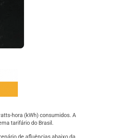
lowatts-hora (kWh) consumidos. A
a tarifário do Brasil.
“cenário de afluências abaixo da