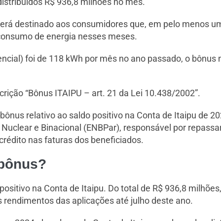
 distribuídos R$ 936,8 milhões no mês.
e será destinado aos consumidores que, em pelo menos
o consumo de energia nesses meses.
ncial) foi de 118 kWh por mês no ano passado, o bônus 
scrição “Bônus ITAIPU – art. 21 da Lei 10.438/2002”.
o bônus relativo ao saldo positivo na Conta de Itaipu de 
Nuclear e Binacional (ENBPar), responsável por repassar
crédito nas faturas dos beneficiados.
 bônus?
 positivo na Conta de Itaipu. Do total de R$ 936,8 milhõe
 rendimentos das aplicações até julho deste ano.