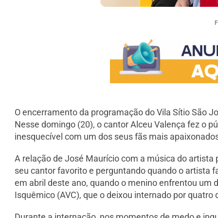
O encerramento da programação do Vila Sítio São J
Nesse domingo (20), o cantor Alceu Valença fez o p
inesquecível com um dos seus fãs mais apaixonados
A relação de José Maurício com a música do artista
seu cantor favorito e perguntando quando o artista 
em abril deste ano, quando o menino enfrentou um d
Isquêmico (AVC), que o deixou internado por quatro d
Durante a internação, nos momentos de medo e inq