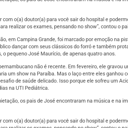
ar com o(a) doutor(a) para você sair do hospital e poderm
ra realizar os exames, pensando no show”, contou o pai
oão, em Campina Grande, foi marcado por emoção na pis
úblico dançar com seus clássicos do forró e também pro
, o pequeno José Maurício, de apenas quatro anos.
 pernambucano não é recente. Em fevereiro, ele gravou u
faria um show na Paraíba. Mas o laço entre eles ganhou 
esafio de saúde delicado. Isso porque ele sofreu um Aci
ias na UTI Pediátrica.
uietação, os pais de José encontraram na música e na 
ar com o(a) doutor(a) para você sair do hospital e poderm
ra realizar os exames, pensando no show”, contou o pai