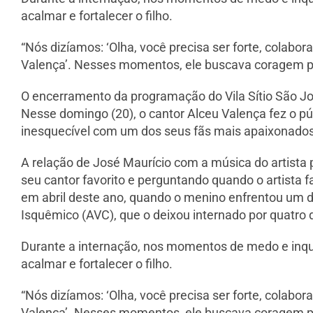
acalmar e fortalecer o filho.
“Nós dizíamos: ‘Olha, você precisa ser forte, colabor
Valença’. Nesses momentos, ele buscava coragem pa
O encerramento da programação do Vila Sítio São J
Nesse domingo (20), o cantor Alceu Valença fez o p
inesquecível com um dos seus fãs mais apaixonados
A relação de José Maurício com a música do artista
seu cantor favorito e perguntando quando o artista 
em abril deste ano, quando o menino enfrentou um d
Isquêmico (AVC), que o deixou internado por quatro d
Durante a internação, nos momentos de medo e inq
acalmar e fortalecer o filho.
“Nós dizíamos: ‘Olha, você precisa ser forte, colabor
Valença’. Nesses momentos, ele buscava coragem pa