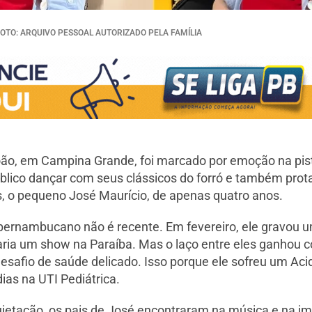
FOTO: ARQUIVO PESSOAL AUTORIZADO PELA FAMÍLIA
oão, em Campina Grande, foi marcado por emoção na pis
úblico dançar com seus clássicos do forró e também pro
, o pequeno José Maurício, de apenas quatro anos.
 pernambucano não é recente. Em fevereiro, ele gravou u
faria um show na Paraíba. Mas o laço entre eles ganhou 
esafio de saúde delicado. Isso porque ele sofreu um Aci
ias na UTI Pediátrica.
uietação, os pais de José encontraram na música e na 