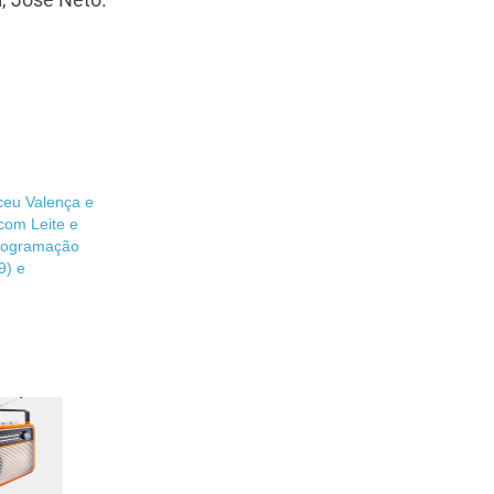
ceu Valença e
 com Leite e
programação
9) e