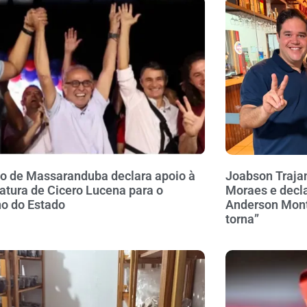
to de Massaranduba declara apoio à
Joabson Traja
atura de Cicero Lucena para o
Moraes e decla
o do Estado
Anderson Monte
torna”