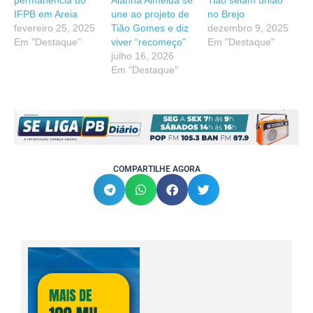
permanência do
Alanna Almeida se
Tião selam união
IFPB em Areia
une ao projeto de
no Brejo
fevereiro 25, 2025
Tião Gomes e diz
dezembro 9, 2025
Em "Destaque"
viver “recomeço”
Em "Destaque"
julho 16, 2026
Em "Destaque"
COMPARTILHE AGORA