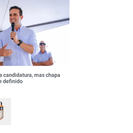
za candidatura, mas chapa
 definido