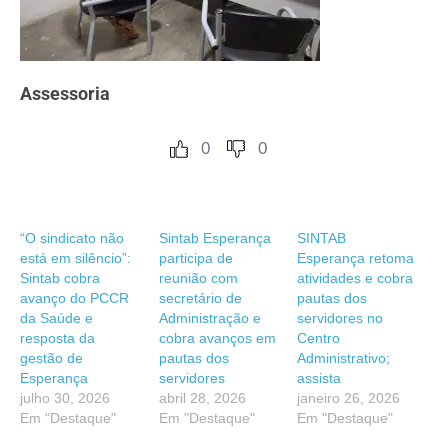
Assessoria
0
0
“O sindicato não
Sintab Esperança
SINTAB
está em silêncio”:
participa de
Esperança retoma
Sintab cobra
reunião com
atividades e cobra
avanço do PCCR
secretário de
pautas dos
da Saúde e
Administração e
servidores no
resposta da
cobra avanços em
Centro
gestão de
pautas dos
Administrativo;
Esperança
servidores
assista
julho 30, 2026
abril 28, 2026
janeiro 26, 2026
Em "Destaque"
Em "Destaque"
Em "Destaque"