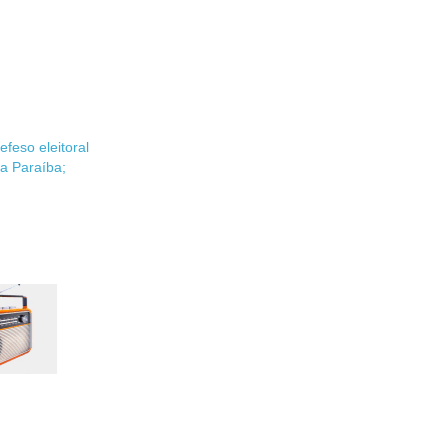
feso eleitoral
a Paraíba;