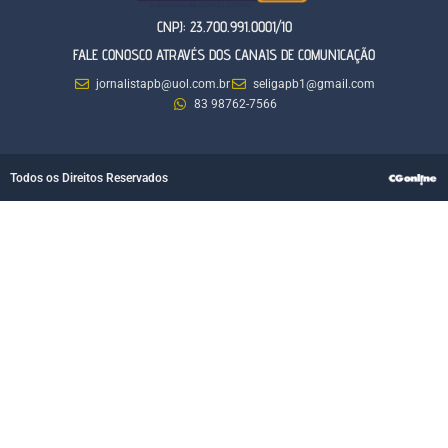
CNPJ: 23.700.991.0001/10
FALE CONOSCO ATRAVÉS DOS CANAIS DE COMUNICAÇÃO
jornalistapb@uol.com.br
seligapb1@gmail.com
83 98762-7566
Todos os Direitos Reservados