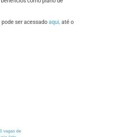
m benefícios como plano de
ue pode ser acessado
aqui,
até o
0 vagas de