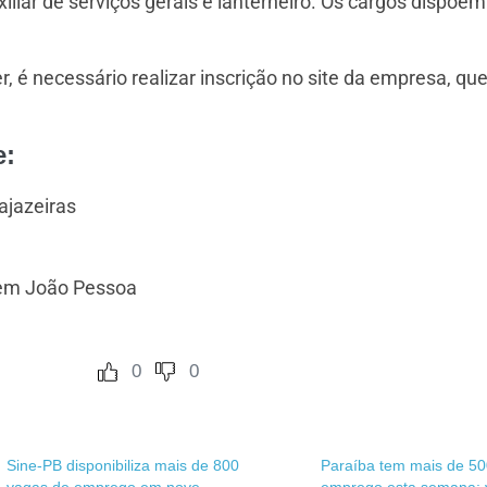
iliar de serviços gerais e lanterneiro. Os cargos dispõe
, é necessário realizar inscrição no site da empresa, q
e:
ajazeiras
1 em João Pessoa
0
0
Sine-PB disponibiliza mais de 800
Paraíba tem mais de 50