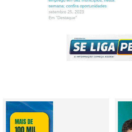
emprego em dez municípios, nesta
semana; confira oportunidades
setembro 25, 2023
Em "Destaque"