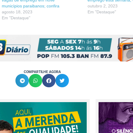
vagas de emprego em nove
emprego esta semana; ve
municípios paraibanos; confira
outubro 2, 2023
agosto 18, 2023
Em "Destaque"
Em "Destaque"
COMPARTILHE AGORA