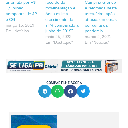
arremata por R$
recorde de
Campina Grande
1,9 bilhão
movimentação e
é retomada nesta
aeroportos de JP
Aena estima
terça-feira, após
e CG
crescimento de
atrasos em obras
março 15, 2019
74% comparado a
por conta da
Em "Notícias"
junho de 2019”
pandemia
maio 25, 2022
março 2, 2021
Em "Destaque"
Em "Notícias"
COMPARTILHE AGORA