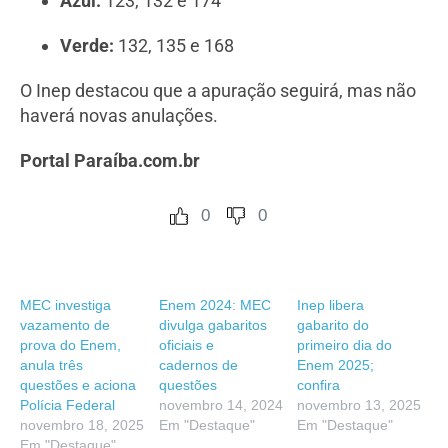
Azul:
123, 132 e 174
Verde:
132, 135 e 168
O Inep destacou que a apuração seguirá, mas não
haverá novas anulações.
Portal Paraíba.com.br
0
0
MEC investiga
Enem 2024: MEC
Inep libera
vazamento de
divulga gabaritos
gabarito do
prova do Enem,
oficiais e
primeiro dia do
anula três
cadernos de
Enem 2025;
questões e aciona
questões
confira
Polícia Federal
novembro 14, 2024
novembro 13, 2025
novembro 18, 2025
Em "Destaque"
Em "Destaque"
Em "Destaque"