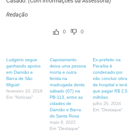
Casado.
(Com Informações da Assessoria)
Redação
0
0
Ludgério segue
Capotamento
Ex-prefeito na
ganhando apoios
deixa uma pessoa
Paraíba é
em Damião e
morta e outra
condenado por
Barra de São
ferida na
não concluir obra
Miguel
madrugada deste
de hospital e terá
fevereiro 10, 2018
sábado (07) na
que pagar R$ 2,5
Em "Notícias"
PB-113, entre as
milhões
cidades de
julho 25, 2024
Damião e Barra
Em "Destaque"
de Santa Rosa
maio 8, 2022
Em "Destaque"