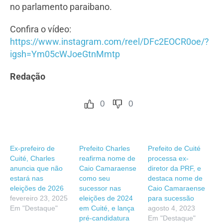
no parlamento paraibano.
Confira o vídeo:
https://www.instagram.com/reel/DFc2EOCR0oe/?
igsh=Ym05cWJoeGtnMmtp
Redação
0
0
Ex-prefeiro de
Prefeito Charles
Prefeito de Cuité
Cuité, Charles
reafirma nome de
processa ex-
anuncia que não
Caio Camaraense
diretor da PRF, e
estará nas
como seu
destaca nome de
eleições de 2026
sucessor nas
Caio Camaraense
fevereiro 23, 2025
eleições de 2024
para sucessão
Em "Destaque"
em Cuité, e lança
agosto 4, 2023
pré-candidatura
Em "Destaque"