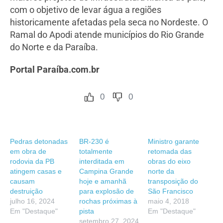
com o objetivo de levar água a regiões
historicamente afetadas pela seca no Nordeste. O
Ramal do Apodi atende municípios do Rio Grande
do Norte e da Paraíba.
Portal Paraíba.com.br
0
0
Pedras detonadas
BR-230 é
Ministro garante
em obra de
totalmente
retomada das
rodovia da PB
interditada em
obras do eixo
atingem casas e
Campina Grande
norte da
causam
hoje e amanhã
transposição do
destruição
para explosão de
São Francisco
julho 16, 2024
rochas próximas à
maio 4, 2018
Em "Destaque"
pista
Em "Destaque"
setembro 27, 2024