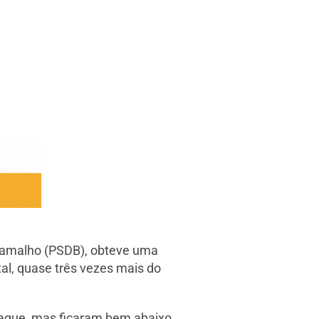
Ramalho (PSDB), obteve uma
al, quase três vezes mais do
taque, mas ficaram bem abaixo