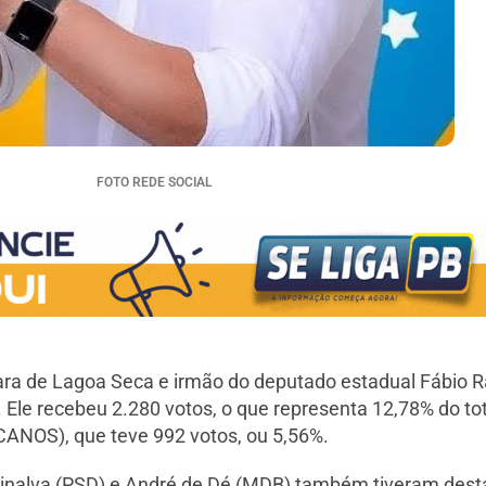
FOTO REDE SOCIAL
ara de Lagoa Seca e irmão do deputado estadual Fábio 
 Ele recebeu 2.280 votos, o que representa 12,78% do tot
ANOS), que teve 992 votos, ou 5,56%.
rinalva (PSD) e André de Dé (MDB) também tiveram des