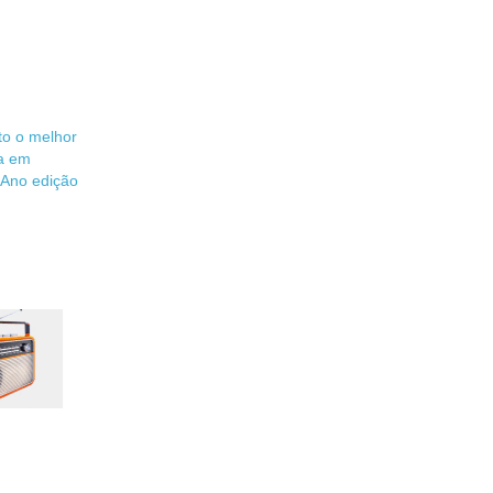
to o melhor
a em
 Ano edição