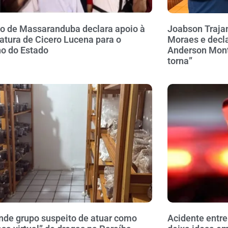
to de Massaranduba declara apoio à
Joabson Traja
atura de Cicero Lucena para o
Moraes e decla
o do Estado
Anderson Monte
torna”
nde grupo suspeito de atuar como
Acidente entre