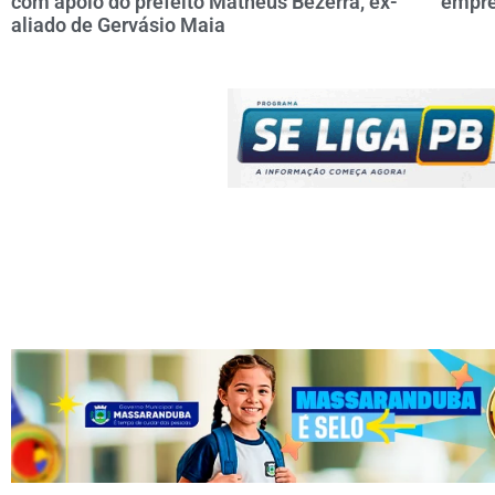
com apoio do prefeito Matheus Bezerra, ex-
“empre
aliado de Gervásio Maia