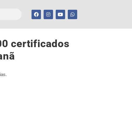
0 certificados
anã
ias.