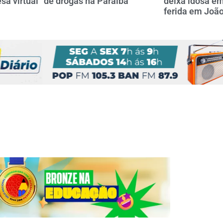
sa virtual” de drogas na Paraíba
deixa idosa em
ferida em Joã