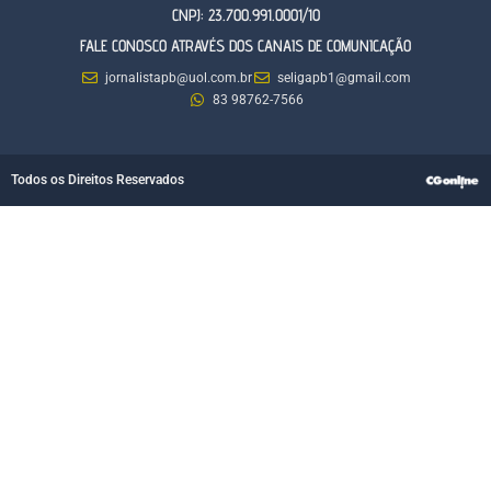
CNPJ: 23.700.991.0001/10
FALE CONOSCO ATRAVÉS DOS CANAIS DE COMUNICAÇÃO
jornalistapb@uol.com.br
seligapb1@gmail.com
83 98762-7566
Todos os Direitos Reservados