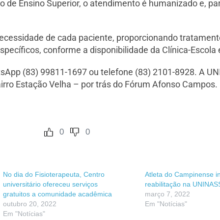
ição de Ensino Superior, o atendimento é humanizado e, p
ecessidade de cada paciente, proporcionando tratamen
specíficos, conforme a disponibilidade da Clínica-Escola 
sApp (83) 99811-1697 ou telefone (83) 2101-8928. A 
airro Estação Velha – por trás do Fórum Afonso Campos.
0
0
No dia do Fisioterapeuta, Centro
Atleta do Campinense in
universitário ofereceu serviços
reabilitação na UNINA
gratuitos a comunidade acadêmica
março 7, 2022
outubro 20, 2022
Em "Notícias"
Em "Notícias"