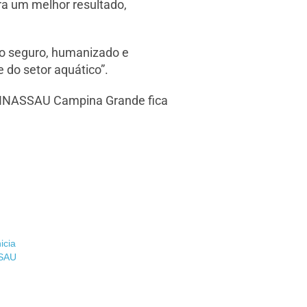
ara um melhor resultado,
to seguro, humanizado e
e do setor aquático”.
UNINASSAU Campina Grande fica
icia
SSAU