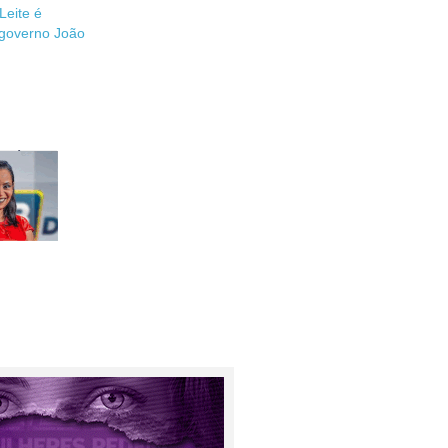
Leite é
 governo João