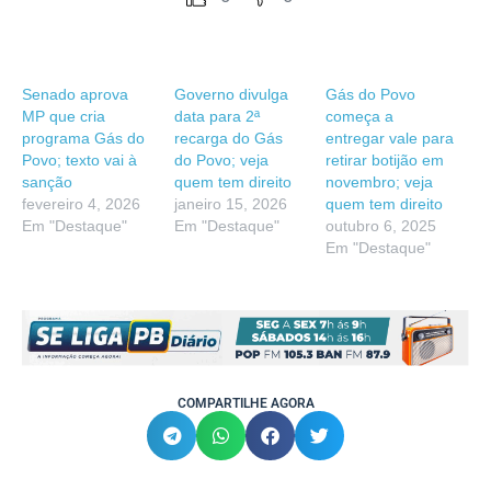
Senado aprova
Governo divulga
Gás do Povo
MP que cria
data para 2ª
começa a
programa Gás do
recarga do Gás
entregar vale para
Povo; texto vai à
do Povo; veja
retirar botijão em
sanção
quem tem direito
novembro; veja
fevereiro 4, 2026
janeiro 15, 2026
quem tem direito
Em "Destaque"
Em "Destaque"
outubro 6, 2025
Em "Destaque"
COMPARTILHE AGORA