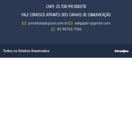
CNPJ: 23.700.991.0001/10
FALE CONOSCO ATRAVÉS DOS CANAIS DE COMUNICAÇÃO
jornalistapb@uol.com.br
seligapb1@gmail.com
83 98762-7566
Todos os Direitos Reservados