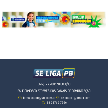
CNPJ: 23.700.991.0001/10
FALE CONOSCO ATRAVÉS DOS CANAIS DE COMUNICAÇÃO
jornalistapb@uol.com.br
seligapb1@gmail.com
83 98762-7566