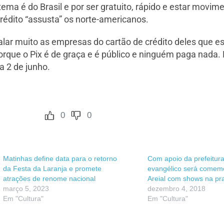
istema é do Brasil e por ser gratuito, rápido e estar mov
rédito “assusta” os norte-americanos.
lar muito as empresas do cartão de crédito deles que es
rque o Pix é de graça e é público e ninguém paga nada. É 
a 2 de junho.
0
0
Matinhas define data para o retorno
Com apoio da prefeitura
da Festa da Laranja e promete
evangélico será come
atrações de renome nacional
Areial com shows na pr
março 5, 2023
dezembro 4, 2018
Em "Cultura"
Em "Cultura"