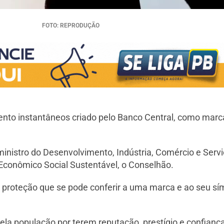
FOTO: REPRODUÇÃO
ento instantâneos criado pelo Banco Central, como marca
ministro do Desenvolvimento, Indústria, Comércio e Servi
Econômico Social Sustentável, o Conselhão.
r proteção que se pode conferir a uma marca e ao seu sím
la população por terem reputação, prestígio e confianç