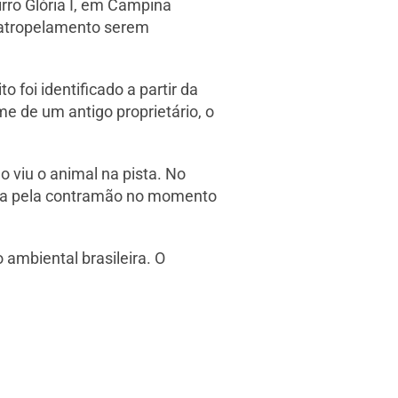
irro Glória I, em Campina
o atropelamento serem
foi identificado a partir da
me de um antigo proprietário, o
o viu o animal na pista. No
guia pela contramão no momento
 ambiental brasileira. O
.