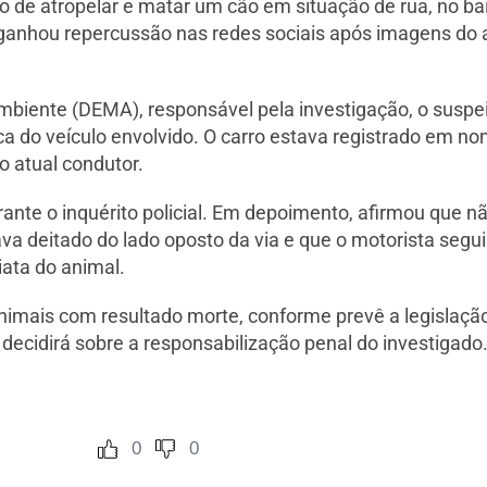
o de atropelar e matar um cão em situação de rua, no ba
e ganhou repercussão nas redes sociais após imagens d
iente (DEMA), responsável pela investigação, o suspeito 
ca do veículo envolvido. O carro estava registrado em no
do atual condutor.
rante o inquérito policial. Em depoimento, afirmou que nã
va deitado do lado oposto da via e que o motorista se
iata do animal.
animais com resultado morte, conforme prevê a legislação
decidirá sobre a responsabilização penal do investigado
0
0