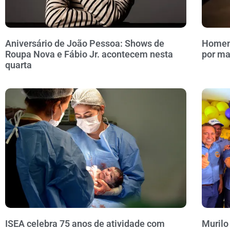
Aniversário de João Pessoa: Shows de
Homem 
Roupa Nova e Fábio Jr. acontecem nesta
por ma
quarta
ISEA celebra 75 anos de atividade com
Murilo