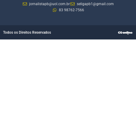
jornalistapb@uol.com.br
seligapb1@gmail.com
83 98762-7566
Todos os Direitos Reservados