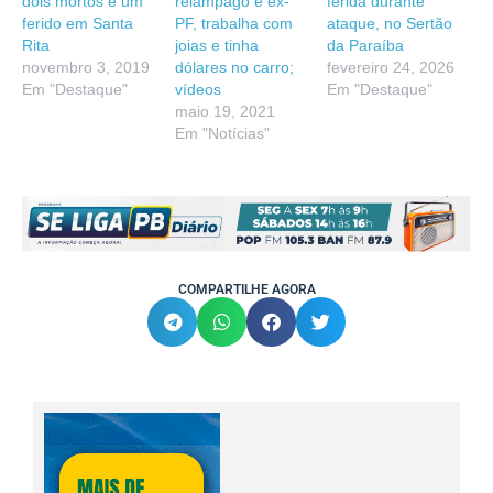
dois mortos e um
relâmpago é ex-
ferida durante
ferido em Santa
PF, trabalha com
ataque, no Sertão
Rita
joias e tinha
da Paraíba
novembro 3, 2019
dólares no carro;
fevereiro 24, 2026
Em "Destaque"
vídeos
Em "Destaque"
maio 19, 2021
Em "Notícias"
COMPARTILHE AGORA