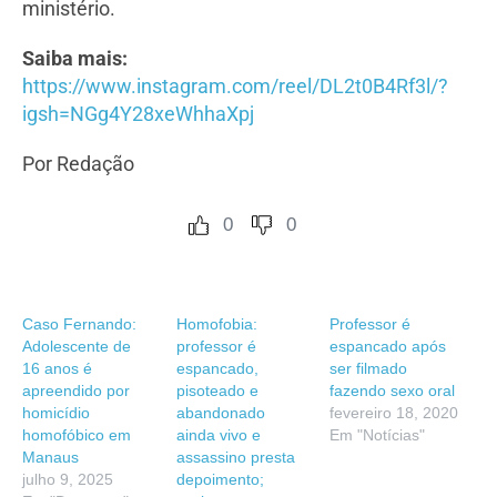
ministério.
Saiba mais:
https://www.instagram.com/reel/DL2t0B4Rf3l/?
igsh=NGg4Y28xeWhhaXpj
Por Redação
0
0
Caso Fernando:
Homofobia:
Professor é
Adolescente de
professor é
espancado após
16 anos é
espancado,
ser filmado
apreendido por
pisoteado e
fazendo sexo oral
homicídio
abandonado
fevereiro 18, 2020
homofóbico em
ainda vivo e
Em "Notícias"
Manaus
assassino presta
julho 9, 2025
depoimento;