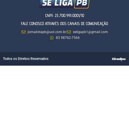
CNPJ: 23.700.991.0001/10
FALE CONOSCO ATRAVÉS DOS CANAIS DE COMUNICAÇÃO
jornalistapb@uol.com.br
seligapb1@gmail.com
83 98762-7566
Todos os Direitos Reservados