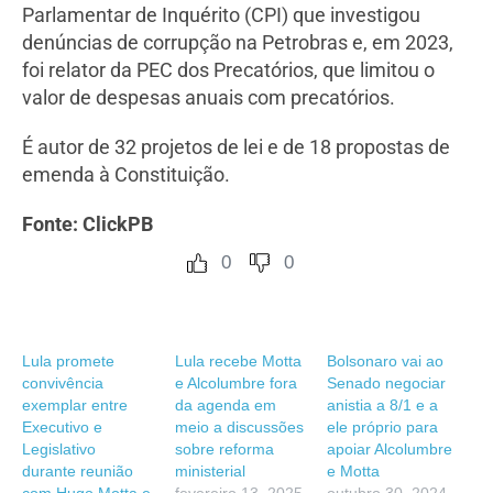
Parlamentar de Inquérito (CPI) que investigou
denúncias de corrupção na Petrobras e, em 2023,
foi relator da PEC dos Precatórios, que limitou o
valor de despesas anuais com precatórios.
É autor de 32 projetos de lei e de 18 propostas de
emenda à Constituição.
Fonte: ClickPB
0
0
Lula promete
Lula recebe Motta
Bolsonaro vai ao
convivência
e Alcolumbre fora
Senado negociar
exemplar entre
da agenda em
anistia a 8/1 e a
Executivo e
meio a discussões
ele próprio para
Legislativo
sobre reforma
apoiar Alcolumbre
durante reunião
ministerial
e Motta
com Hugo Motta e
fevereiro 13, 2025
outubro 30, 2024