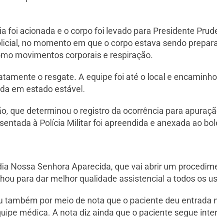
a foi acionada e o corpo foi levado para Presidente Pru
licial, no momento em que o corpo estava sendo prepara
como movimentos corporais e respiração.
atamente o resgate. A equipe foi até o local e encaminh
ada em estado estável.
ão, que determinou o registro da ocorrência para apuraçã
entada à Polícia Militar foi apreendida e anexada ao bol
rdia Nossa Senhora Aparecida, que vai abrir um procedime
lhou para dar melhor qualidade assistencial a todos os us
u também por meio de nota que o paciente deu entrada n
uipe médica. A nota diz ainda que o paciente segue int