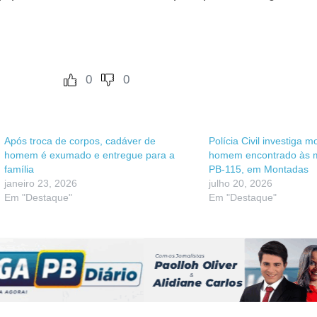
0
0
Após troca de corpos, cadáver de
Polícia Civil investiga m
homem é exumado e entregue para a
homem encontrado às 
família
PB-115, em Montadas
janeiro 23, 2026
julho 20, 2026
Em "Destaque"
Em "Destaque"