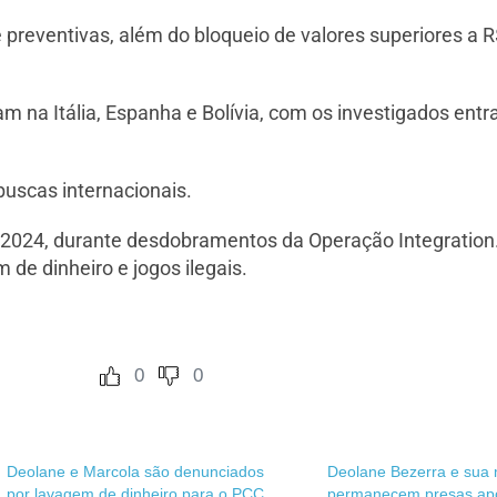
 preventivas, além do bloqueio de valores superiores a 
 na Itália, Espanha e Bolívia, com os investigados ent
 buscas internacionais.
2024, durante desdobramentos da Operação Integration. 
 de dinheiro e jogos ilegais.
0
0
Deolane e Marcola são denunciados
Deolane Bezerra e sua
por lavagem de dinheiro para o PCC
permanecem presas apó