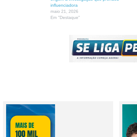
influenciadora
maio 21, 2026
Em "Destaque"