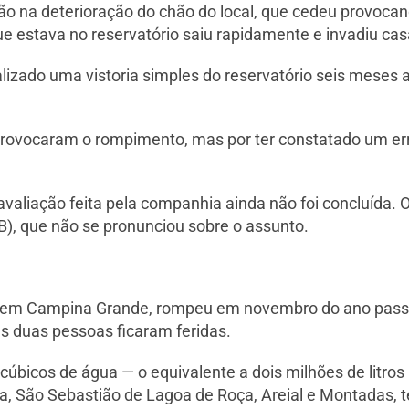
ão na deterioração do chão do local, que cedeu provoc
e estava no reservatório saiu rapidamente e invadiu casa
lizado uma vistoria simples do reservatório seis meses
ue provocaram o rompimento, mas por ter constatado um err
liação feita pela companhia ainda não foi concluída. O in
), que não se pronunciou sobre o assunto.
rata, em Campina Grande, rompeu em novembro do ano p
s duas pessoas ficaram feridas.
úbicos de água — o equivalente a dois milhões de litros 
a, São Sebastião de Lagoa de Roça, Areial e Montadas,